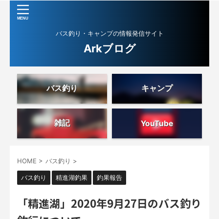
バス釣り・キャンプの情報発信サイト
Arkブログ
バス釣り
キャンプ
雑記
YouTube
HOME
>
バス釣り
>
バス釣り
精進湖釣果
釣果報告
「精進湖」2020年9月27日のバス釣り