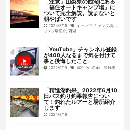
「注意」山梨県の西湖にある
「福住オートキャンプ場」に
ついて完全解説。読まないと
朝やばいです
2024/3/16
キャンプ
,
キャンプ場
,
キ
ャンプ場紹介
,
西湖
「YouTube」チャンネル登録
が400人なるまで気を付けて
事と後悔したこと
2022/9/19
400
,
YouTube
,
登録者
「精進湖釣果」2022年6月10
日バス釣り釣果報告につい
て！釣れたルアーと場所紹介
します
2024/3/16