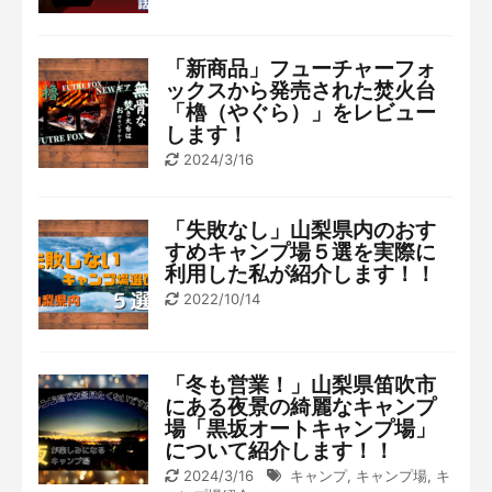
「新商品」フューチャーフォ
ックスから発売された焚火台
「櫓（やぐら）」をレビュー
します！
2024/3/16
「失敗なし」山梨県内のおす
すめキャンプ場５選を実際に
利用した私が紹介します！！
2022/10/14
「冬も営業！」山梨県笛吹市
にある夜景の綺麗なキャンプ
場「黒坂オートキャンプ場」
について紹介します！！
2024/3/16
キャンプ
,
キャンプ場
,
キ