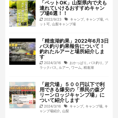
「ペットOK」山梨県内で犬も
連れていけるおすすめキャン
プ場6選！！
2022/9/23
キャンプ
,
キャンプ場
,
ペ
ット可
,
山梨キャンプ場
「精進湖釣果」2022年6月3日
バス釣り釣果報告について！
釣れたルアーと場所紹介しま
す
2024/3/16
おかっぱり
,
バス釣り
,
ブ
ラックバス
,
ルアー
,
ワーム
,
精進湖
「超穴場」５００円以下で利
用できる爆安の「県民の森グ
リーンロッジキャンプ場」に
ついて紹介します
2024/3/16
キャンプ
,
キャンプ場
,
キ
ャンプ場紹介
,
山梨