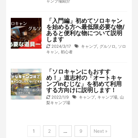
ャンプ場紹介
「入門編」初めてソロキャン
を始める方へ最低限必要な物/
あると便利な物について説明
します
2024/3/17
キャンプ
,
グルソロ
,
ソロ
キャン
,
初心者
「ソロキャンにもおすす
め！」道志村の「オートキャ
ンプinむじな」を初めて利用
する方向けに説明します！
2022/1/9
キャンプ
,
キャンプ場
,
山
梨キャンプ場
1
2
…
9
Next »