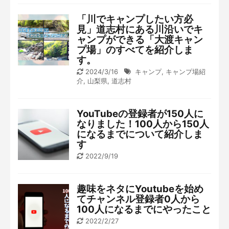
「川でキャンプしたい方必
見」道志村にある川沿いでキ
ャンプができる「大渡キャン
プ場」のすべてを紹介しま
す。
2024/3/16
キャンプ
,
キャンプ場紹
介
,
山梨県
,
道志村
YouTubeの登録者が150人に
なりました！100人から150人
になるまでについて紹介しま
す
2022/9/19
趣味をネタにYoutubeを始め
てチャンネル登録者0人から
100人になるまでにやったこと
2022/2/27