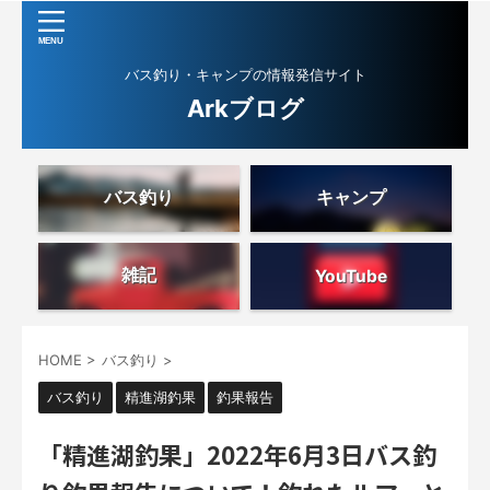
バス釣り・キャンプの情報発信サイト
Arkブログ
バス釣り
キャンプ
雑記
YouTube
HOME
>
バス釣り
>
バス釣り
精進湖釣果
釣果報告
「精進湖釣果」2022年6月3日バス釣