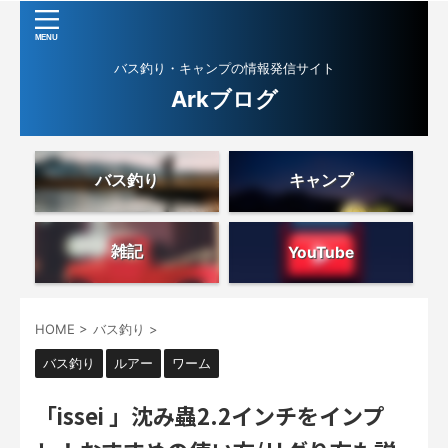
バス釣り・キャンプの情報発信サイト
Arkブログ
バス釣り
キャンプ
雑記
YouTube
HOME
>
バス釣り
>
バス釣り
ルアー
ワーム
「issei 」沈み蟲2.2インチをインプ