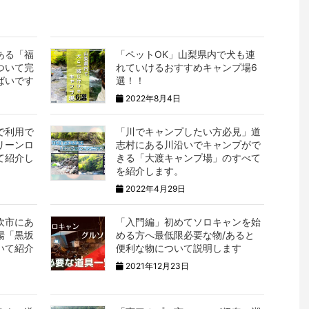
ある「福
「ペットOK」山梨県内で犬も連
ついて完
れていけるおすすめキャンプ場6
ばいです
選！！
2022年8月4日
で利用で
「川でキャンプしたい方必見」道
リーンロ
志村にある川沿いでキャンプがで
て紹介し
きる「大渡キャンプ場」のすべて
を紹介します。
2022年4月29日
吹市にあ
「入門編」初めてソロキャンを始
場「黒坂
める方へ最低限必要な物/あると
いて紹介
便利な物について説明します
2021年12月23日