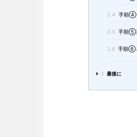
2.4
手順④
2.5
手順⑤
2.6
手順⑥
3
最後に