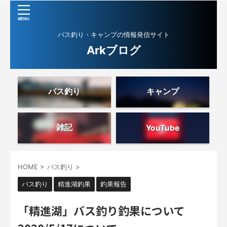
バス釣り・キャンプの情報発信サイト
Arkブログ
バス釣り
キャンプ
雑記
YouTube
HOME
>
バス釣り
>
バス釣り
精進湖釣果
釣果報告
「精進湖」バス釣り釣果について