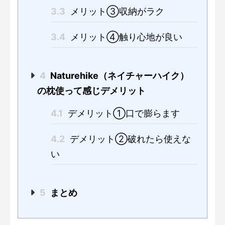
3.3
メリット③収納がラク
3.4
メリット④触り心地が良い
4
Naturehike（ネイチャーハイク）
の枕使って感じデメリット
4.1
デメリット①口で膨らます
4.2
デメリット②破れたら使えな
い
5
まとめ