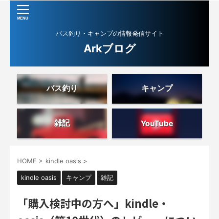
バス釣り・キャンプの情報発信サイト
Arkブログ
バス釣り
キャンプ
雑記
YouTube
HOME
>
kindle oasis
>
kindle oasis
キャンプ
雑記
「購入検討中の方へ」kindle・