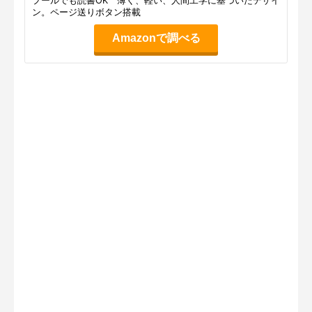
プールでも読書OK 薄く、軽い、人間工学に基づいたデザイ
ン。ページ送りボタン搭載
Amazonで調べる