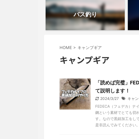
バス釣り
HOME
>
キャンプギア
キャンプギア
「読めば完璧」FE
て説明します！
2024/3/27
キャン
FEDECA（フェデカ）
鋼という素材でとても切
す。なので黒錆加工をし
是非読んでみてください