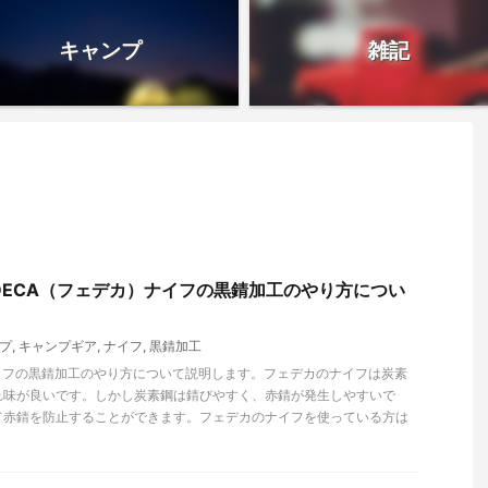
キャンプ
雑記
DECA（フェデカ）ナイフの黒錆加工のやり方につい
プ
,
キャンプギア
,
ナイフ
,
黒錆加工
ナイフの黒錆加工のやり方について説明します。フェデカのナイフは炭素
れ味が良いです。しかし炭素鋼は錆びやすく、赤錆が発生しやすいで
て赤錆を防止することができます。フェデカのナイフを使っている方は
。